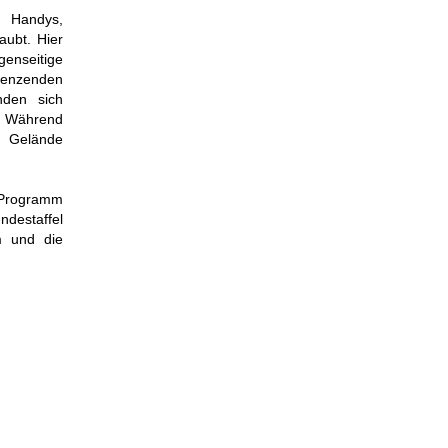
e Handys,
aubt. Hier
enseitige
renzenden
nden sich
. Während
s Gelände
 Programm
ndestaffel
m und die