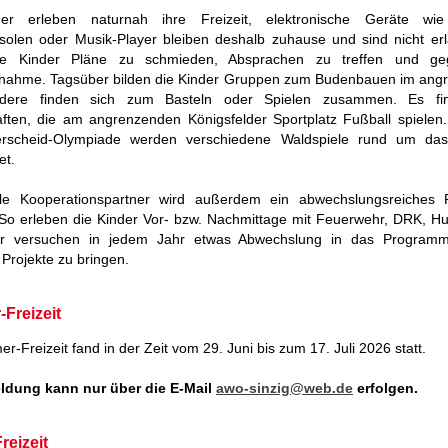
er erleben naturnah ihre Freizeit, elektronische Geräte wi
solen oder Musik-Player bleiben deshalb zuhause und sind nicht erl
ie Kinder Pläne zu schmieden, Absprachen zu treffen und geg
tnahme. Tagsüber bilden die Kinder Gruppen zum Budenbauen im ang
dere finden sich zum Basteln oder Spielen zusammen. Es fi
ten, die am angrenzenden Königsfelder Sportplatz Fußball spielen
erscheid-Olympiade werden verschiedene Waldspiele rund um da
et.
lle Kooperationspartner wird außerdem ein abwechslungsreiches
So erleben die Kinder Vor- bzw. Nachmittage mit Feuerwehr, DRK, Hu
ir versuchen in jedem Jahr etwas Abwechslung in das Program
 Projekte zu bringen.
Freizeit
-Freizeit fand in der Zeit vom 29. Juni bis zum 17. Juli 2026 statt.
ldung kann nur über die E-Mail
awo-sinzig@web.de
erfolgen.
reizeit