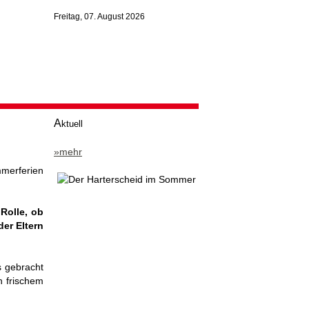
Freitag, 07. August 2026
A
ktuell
»mehr
mmerferien
 Rolle, ob
der Eltern
 gebracht
n frischem