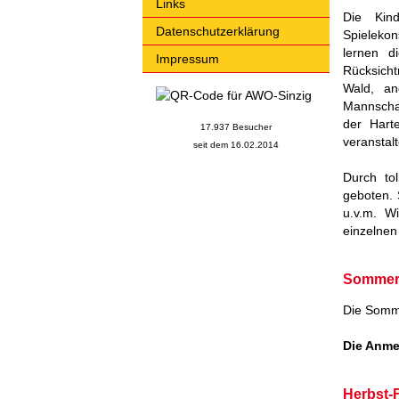
Links
Die Kind
Datenschutzerklärung
Spielekon
lernen d
Impressum
Rücksich
Wald, an
Mannschaf
der Hart
17.937 Besucher
veranstalt
seit dem 16.02.2014
Durch to
geboten. 
u.v.m. W
einzelnen
Sommer-
Die Sommer
Die Anme
Herbst-F